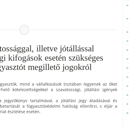
ossággal, illetve jótállással
gi kifogások esetén szükséges
gyasztót megillető jogokról
gyasztók, mind a vállalkozások tisztában legyenek az őket
helő kötelezettségekkel a szavatossági, jótállási igények
a jegyzőkönyv tartalmával, a jótállási jegy átadásával és
 betartását a fogyasztóvédelmi hatóság ellenőrzi, s eljár a
lat észlelése esetén.