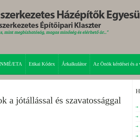
NMÉ/ETA
Etikai Kódex
Árkalkulátor
Az Önök kérdései és a 
H
k a jótállással és szavatossággal