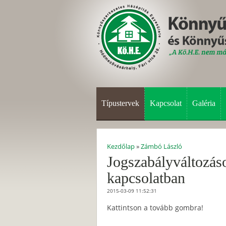
Típustervek
Kapcsolat
Galéria
Kezdőlap
»
Zámbó László
Jogszabályváltozáso
kapcsolatban
2015-03-09 11:52:31
Kattintson a tovább gombra!