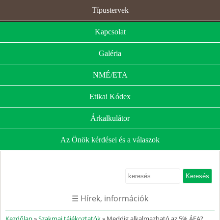
Típustervek
Kapcsolat
Galéria
NMÉ/ETA
Etikai Kódex
Árkalkulátor
Az Önök kérdései és a válaszok
☰ Hírek, információk
Kezdőlap
»
Szakmai tájékoztatók
» Meddig alkalmazható az 5% ÁFA?