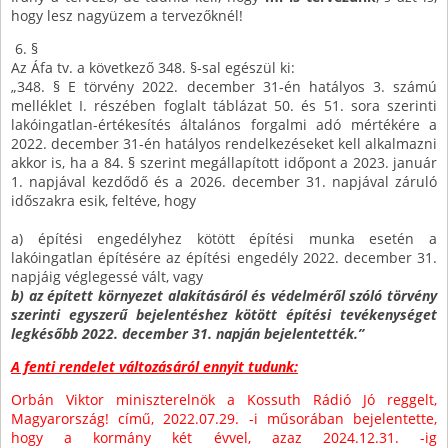
hogy lesz nagyüzem a tervezőknél!
6. §
Az Áfa tv. a következő 348. §-sal egészül ki:
„348. § E törvény 2022. december 31-én hatályos 3. számú
melléklet I. részében foglalt táblázat 50. és 51. sora szerinti
lakóingatlan-értékesítés általános forgalmi adó mértékére a
2022. december 31-én hatályos rendelkezéseket kell alkalmazni
akkor is, ha a 84. § szerint megállapított időpont a 2023. január
1. napjával kezdődő és a 2026. december 31. napjával záruló
időszakra esik, feltéve, hogy
a) építési engedélyhez kötött építési munka esetén a
lakóingatlan építésére az építési engedély 2022. december 31.
napjáig véglegessé vált, vagy
b) az épített környezet alakításáról és védelméről szóló törvény
szerinti egyszerű bejelentéshez kötött építési tevékenységet
legkésőbb 2022. december 31. napján bejelentették.”
A fenti rendelet változásáról ennyit tudunk:
Orbán Viktor miniszterelnök a Kossuth Rádió Jó reggelt,
Magyarország! című, 2022.07.29. -i műsorában bejelentette,
hogy a kormány két évvel, azaz 2024.12.31. -ig