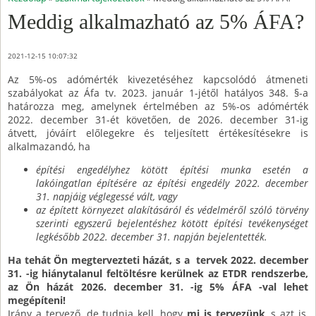
Meddig alkalmazható az 5% ÁFA?
2021-12-15 10:07:32
Az 5%-os adómérték kivezetéséhez kapcsolódó átmeneti
szabályokat az Áfa tv. 2023. január 1-jétől hatályos 348. §-a
határozza meg, amelynek értelmében az 5%-os adómérték
2022. december 31-ét követően, de 2026. december 31-ig
átvett, jóváírt előlegekre és teljesített értékesítésekre is
alkalmazandó, ha
építési engedélyhez kötött építési munka esetén a
lakóingatlan építésére az építési engedély 2022. december
31. napjáig véglegessé vált, vagy
az épített környezet alakításáról és védelméről szóló törvény
szerinti egyszerű bejelentéshez kötött építési tevékenységet
legkésőbb 2022. december 31. napján bejelentették.
Ha tehát Ön megtervezteti házát, s a tervek 2022. december
31. -ig hiánytalanul feltöltésre kerülnek az ETDR rendszerbe,
az Ön házát 2026. december 31. -ig 5% ÁFA -val lehet
megépíteni!
Irány a tervező, de tudnia kell, hogy
mi is tervezünk
, s azt is,