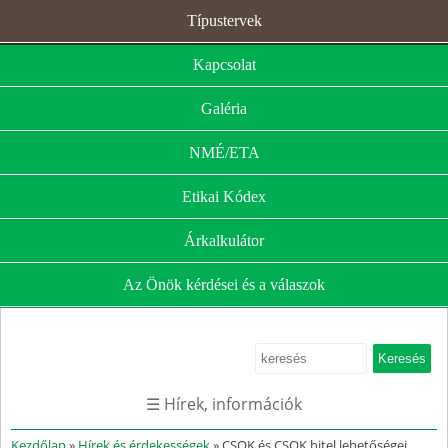
Típustervek
Kapcsolat
Galéria
NMÉ/ETA
Etikai Kódex
Árkalkulátor
Az Önök kérdései és a válaszok
☰ Hírek, információk
Kezdőlap
»
Hírek és érdekességek
» CSOK és CSOK hitel lehetőségei