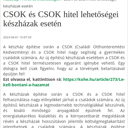
készházak esetén
CSOK és CSOK hitel lehetőségei
készházak esetén
2023-04-01 15:07:33
A készház építése során a CSOK (Családi Otthonteremtési
Kedvezmény) és a CSOK hitel nagy segítség a gyermekes
családok számára. Az új építésű készházak esetében a CSOK és
a CSOK hitel természetesen egyaránt igénybe vehető. Egy
dologra kell csak figyelni, hogy az a törvények betartásával
épüljön fel!
Ezt olvassa el, kattinttson rá:
https://kohe.hu/article/273/Le-
kell-bontani-a-hazamat
A készházak építése során a CSOK és a CSOK hitel
felhasználása nagy előnyökkel járhat a családok számára. Az új
építésű készházak a legmodernebb technológiákkal készülnek,
és kiváló minőségű anyagokból épülnek fel. Az
energiatakarékos kialakítás és a környezetbarát megoldások
révén a készházak hosszútávon jelentős költségmegtakarítást
jelenthetnek a családok számára. A készházak építése