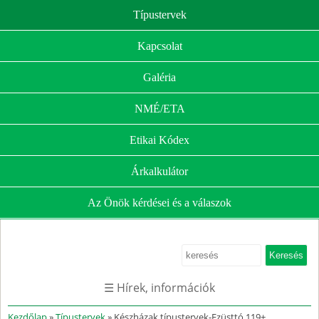
Típustervek
Kapcsolat
Galéria
NMÉ/ETA
Etikai Kódex
Árkalkulátor
Az Önök kérdései és a válaszok
☰ Hírek, információk
Kezdőlap
»
Típustervek
» Készházak típustervek-Ezüsttó 119+