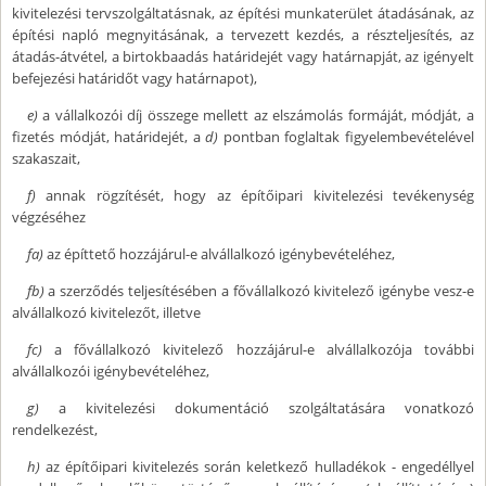
kivitelezési tervszolgáltatásnak, az építési munkaterület átadásának, az
építési napló megnyitásának, a tervezett kezdés, a részteljesítés, az
átadás-átvétel, a birtokbaadás határidejét vagy határnapját, az igényelt
befejezési határidőt vagy határnapot),
e)
a vállalkozói díj összege mellett az elszámolás formáját, módját, a
fizetés módját, határidejét, a
d)
pontban foglaltak figyelembevételével
szakaszait,
f)
annak rögzítését, hogy az építőipari kivitelezési tevékenység
végzéséhez
fa)
az építtető hozzájárul-e alvállalkozó igénybevételéhez,
fb)
a szerződés teljesítésében a fővállalkozó kivitelező igénybe vesz-e
alvállalkozó kivitelezőt, illetve
fc)
a fővállalkozó kivitelező hozzájárul-e alvállalkozója további
alvállalkozói igénybevételéhez,
g)
a kivitelezési dokumentáció szolgáltatására vonatkozó
rendelkezést,
h)
az építőipari kivitelezés során keletkező hulladékok - engedéllyel