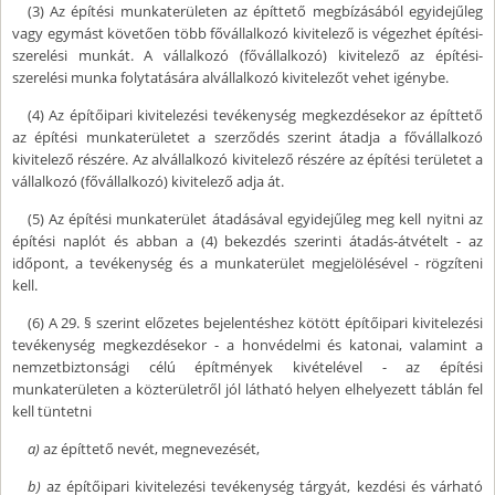
(3) Az építési munkaterületen az építtető megbízásából egyidejűleg
vagy egymást követően több fővállalkozó kivitelező is végezhet építési-
szerelési munkát. A vállalkozó (fővállalkozó) kivitelező az építési-
szerelési munka folytatására alvállalkozó kivitelezőt vehet igénybe.
(4) Az építőipari kivitelezési tevékenység megkezdésekor az építtető
az építési munkaterületet a szerződés szerint átadja a fővállalkozó
kivitelező részére. Az alvállalkozó kivitelező részére az építési területet a
vállalkozó (fővállalkozó) kivitelező adja át.
(5) Az építési munkaterület átadásával egyidejűleg meg kell nyitni az
építési naplót és abban a (4) bekezdés szerinti átadás-átvételt - az
időpont, a tevékenység és a munkaterület megjelölésével - rögzíteni
kell.
(6) A 29. § szerint előzetes bejelentéshez kötött építőipari kivitelezési
tevékenység megkezdésekor - a honvédelmi és katonai, valamint a
nemzetbiztonsági célú építmények kivételével - az építési
munkaterületen a közterületről jól látható helyen elhelyezett táblán fel
kell tüntetni
a)
az építtető nevét, megnevezését,
b)
az építőipari kivitelezési tevékenység tárgyát, kezdési és várható