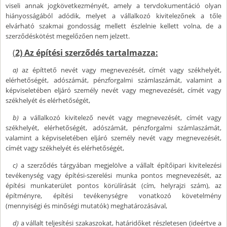
viseli annak jogkövetkezményét, amely a tervdokumentáció olyan
hiányosságából adódik, melyet a vállalkozó kivitelezőnek a tőle
elvárható szakmai gondosság mellett észlelnie kellett volna, de a
szerződéskötést megelőzően nem jelzett.
(
2) Az építési szerződés tartalmazza:
a)
az építtető nevét vagy megnevezését, címét vagy székhelyét,
elérhetőségét, adószámát, pénzforgalmi számlaszámát, valamint a
képviseletében eljáró személy nevét vagy megnevezését, címét vagy
székhelyét és elérhetőségét,
b)
a vállalkozó kivitelező nevét vagy megnevezését, címét vagy
székhelyét, elérhetőségét, adószámát, pénzforgalmi számlaszámát,
valamint a képviseletében eljáró személy nevét vagy megnevezését,
címét vagy székhelyét és elérhetőségét,
c)
a szerződés tárgyában megjelölve a vállalt építőipari kivitelezési
tevékenység vagy építési-szerelési munka pontos megnevezését, az
építési munkaterület pontos körülírását (cím, helyrajzi szám), az
építményre, építési tevékenységre vonatkozó követelmény
(mennyiségi és minőségi mutatók) meghatározásával,
d)
a vállalt teljesítési szakaszokat, határidőket részletesen (ideértve a