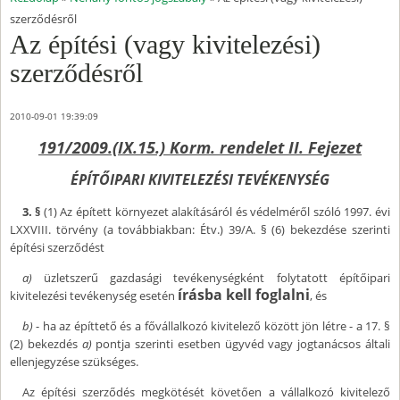
szerződésről
Az építési (vagy kivitelezési)
szerződésről
2010-09-01 19:39:09
191/2009.(IX.15.) Korm. rendelet II. Fejezet
ÉPÍTŐIPARI KIVITELEZÉSI TEVÉKENYSÉG
3. §
(1) Az épített környezet alakításáról és védelméről szóló 1997. évi
LXXVIII. törvény (a továbbiakban: Étv.) 39/A. § (6) bekezdése szerinti
építési szerződést
a)
üzletszerű gazdasági tevékenységként folytatott építőipari
írásba kell foglalni
kivitelezési tevékenység esetén
, és
b)
- ha az építtető és a fővállalkozó kivitelező között jön létre - a 17. §
(2) bekezdés
a)
pontja szerinti esetben ügyvéd vagy jogtanácsos általi
ellenjegyzése szükséges.
Az építési szerződés megkötését követően a vállalkozó kivitelező