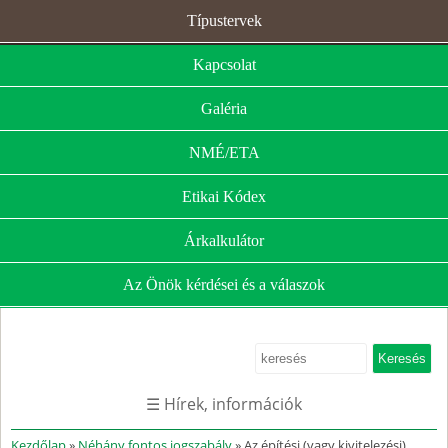
Típustervek
Kapcsolat
Galéria
NMÉ/ETA
Etikai Kódex
Árkalkulátor
Az Önök kérdései és a válaszok
☰ Hírek, információk
Kezdőlap
»
Néhány fontos jogszabály
» Az építési (vagy kivitelezési)