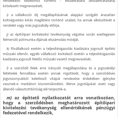
rendelkező kezelőhöz történő - elszállítására (elszállíttatására)
kötelezett megnevezését,
i)
a vállalkozói díj megállapításának alapjául szolgáló árazatlan
költségvetési kiírás meglétére történő utalást, ha annak elkészítését e
rendelet vagy más jogszabály előírja,
j)
az építőipari kivitelezési tevékenység végzése során esetlegesen
felmerülő pótmunka díjának elszámolási módját,
k)
fővállalkozó esetén a teljesítésigazolás kiadására jogosult építési
műszaki ellenőr, egyéb vállalkozó kivitelező esetén a teljesítésigazolás
kiadására jogosult felelős műszaki vezető megnevezését,
l)
a szerződő felek erre irányuló megállapodása és a jogszabályi
feltételek fennállása esetén annak rögzítését, hogy a szerződéses
jogviszonyukból keletkező vitájuk rendezése érdekében igénybe
vesznek-e mediátori közreműködést, illetve jogvitájukat eseti vagy
állandó választottbíróság elé terjesztik-e,
m)
az építtető nyilatkozatát arra vonatkozóan,
hogy a szerződésben meghatározott építőipari
kivitelezési tevékenység ellenértékének pénzügyi
fedezetével rendelkezik,