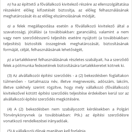
n)
ha az építtető a fővállalkozó kivitelező részére az ellenszolgáltatása
részeként előleg kifizetését biztosítja, az előleg felhasználásának
meghatározását és az előleg elszámolásának módját,
o)
a felek megállapodása esetén a fővállalkozó kivitelező által a
szavatossági, jótállási (a továbbiakban: garanciális), valamint a nem
vagy nem szerződésszerű teljesítés esetére nyújtott (a továbbiakban:
teljesítési) biztosíték összegének meghatározását, biztosításának
formáját, célját, felhasználásának lehetőségét,
p)
a tartalékkeret felhasználásának részletes szabályait, ha a szerződő
felek a pótmunka fedezetének biztosítására tartalékkeretet kötnek ki.
(3) Az alvállalkozói építési szerződés - a (2) bekezdésben foglaltakon
túlmenően - tartalmazza név, illetve megnevezés, adószám, lakcím,
illetve székhely szerint rögzítve, hogy mely vállalkozó (fővállalkozó)
kivitelezővel kötött építési szerződés teljesítése érdekében kerül sor az
alvállalkozói építési szerződés megkötésére.
(4) A (2) bekezdésben nem szabályozott kérdésekben a Polgári
Törvénykönyvnek (a továbbiakban: Ptk.) az építési szerződésre
vonatkozó rendelkezései irányadóak.
(5) A vállalkozói díjnak magában kell foglalnia