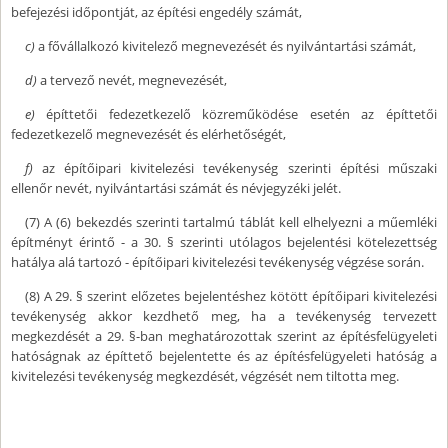
befejezési időpontját, az építési engedély számát,
c)
a fővállalkozó kivitelező megnevezését és nyilvántartási számát,
d)
a tervező nevét, megnevezését,
e)
építtetői fedezetkezelő közreműködése esetén az építtetői
fedezetkezelő megnevezését és elérhetőségét,
f)
az építőipari kivitelezési tevékenység szerinti építési műszaki
ellenőr nevét, nyilvántartási számát és névjegyzéki jelét.
(7) A (6) bekezdés szerinti tartalmú táblát kell elhelyezni a műemléki
építményt érintő - a 30. § szerinti utólagos bejelentési kötelezettség
hatálya alá tartozó - építőipari kivitelezési tevékenység végzése során.
(8) A 29. § szerint előzetes bejelentéshez kötött építőipari kivitelezési
tevékenység akkor kezdhető meg, ha a tevékenység tervezett
megkezdését a 29. §-ban meghatározottak szerint az építésfelügyeleti
hatóságnak az építtető bejelentette és az építésfelügyeleti hatóság a
kivitelezési tevékenység megkezdését, végzését nem tiltotta meg.