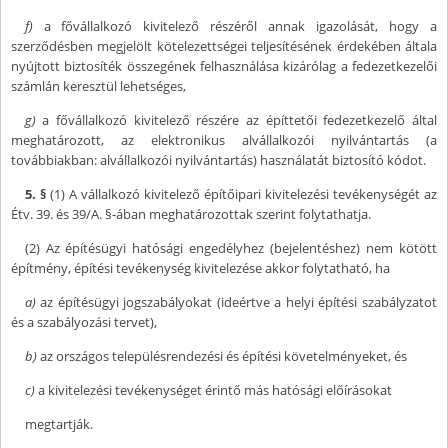
f)
a fővállalkozó kivitelező részéről annak igazolását, hogy a
szerződésben megjelölt kötelezettségei teljesítésének érdekében általa
nyújtott biztosíték összegének felhasználása kizárólag a fedezetkezelői
számlán keresztül lehetséges,
g)
a fővállalkozó kivitelező részére az építtetői fedezetkezelő által
meghatározott, az elektronikus alvállalkozói nyilvántartás (a
továbbiakban: alvállalkozói nyilvántartás) használatát biztosító kódot.
5. §
(1) A vállalkozó kivitelező építőipari kivitelezési tevékenységét az
Étv. 39. és 39/A. §-ában meghatározottak szerint folytathatja.
(2) Az építésügyi hatósági engedélyhez (bejelentéshez) nem kötött
építmény, építési tevékenység kivitelezése akkor folytatható, ha
a)
az építésügyi jogszabályokat (ideértve a helyi építési szabályzatot
és a szabályozási tervet),
b)
az országos településrendezési és építési követelményeket, és
c)
a kivitelezési tevékenységet érintő más hatósági előírásokat
megtartják.