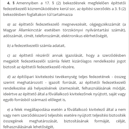
4. §
Amennyiben a 17. § (2) bekezdésnek megfelelően építtetői
fedezetkezelő közreműködésére kerül sor, az építési szerződés a 3. § (2)
bekezdésben foglaltakon túl tartalmazza
a)
az építtetői fedezetkezelő megnevezését, cégjegyzékszámát (a
Magyar Államkincstár esetében törzskönyvi nyilvántartási számát),
adószámát, címét, telefonszámát, elektronikus elérhetőségét,
b)
a fedezetkezelői számla adatait,
c)
az építtető részéről annak igazolását, hogy a szerződésben
megjelölt fedezetkezelői számla felett kizárólagos rendelkezési jogot
biztosít az építtetői fedezetkezelő részére,
d)
az építőipari kivitelezési tevékenység teljes fedezetének - összeg
szerint meghatározott - igazolt forrását, az építtetői fedezetkezelő
rendelkezése alá helyezésének ütemezését, felhasználásának módját,
ideértve az építtető által a fővállalkozó kivitelezőnek nyújtott, saját vagy
egyéb forrásból származó előleget is,
e)
a felek megállapodása esetén a fővállalkozó kivitelező által a nem
vagy nem szerződésszerű teljesítés esetére nyújtott teljesítési biztosíték
összegének meghatározását, biztosításának formáját, célját,
felhasználásának lehetőségét,