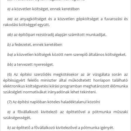
a)
a közvetlen költséget, ennek keretében
aa)
az anyagköltséget és a közvetlen gépköltséget a fuvarozási és
rakodási költséggel együtt,
ab)
az építőipari rezsióradíj alapján számított munkadíjat,
b)
a fedezetet, ennek keretében
ba)
a közvetlen költségek között nem szereplő általános költségeket,
bb)
a tervezett nyereséget.
(6) Az építési szerződés megkötésekor az ár vizsgálata során az
építésügyért felelős miniszter által működtetett honlapon található
elektronikus költségvetési kiírási programban meghatározott élőmunka
szükségleti normatívákat irányadónak lehet tekinteni.
(7) Az építési naplóban köteles haladéktalanul közölni
a)
a fővállalkozó kivitelező az építtetővel a pótmunka műszaki
szükségességét,
b)
az építtető a fővállalkozó kivitelezővel a pótmunka igényét.