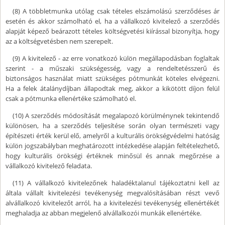
(8) A többletmunka utólag csak tételes elszámolású szerződéses ár
esetén és akkor számolható el, ha a vállalkozó kivitelező a szerződés
alapját képező beárazott tételes költségvetési kiírással bizonyítja, hogy
az a költségvetésben nem szerepelt.
(9) A kivitelező - az erre vonatkozó külön megállapodásban foglaltak
szerint - a műszaki szükségesség, vagy a rendeltetésszerű és
biztonságos használat miatt szükséges pótmunkát köteles elvégezni.
Ha a felek átalánydíjban állapodtak meg, akkor a kikötött díjon felül
csak a pótmunka ellenértéke számolható el.
(10) A szerződés módosítását megalapozó körülménynek tekintendő
különösen, ha a szerződés teljesítése során olyan természeti vagy
építészeti érték kerül elő, amelyről a kulturális örökségvédelmi hatóság
külön jogszabályban meghatározott intézkedése alapján feltételezhető,
hogy kulturális örökségi értéknek minősül és annak megőrzése a
vállalkozó kivitelező feladata.
(11) A vállalkozó kivitelezőnek haladéktalanul tájékoztatni kell az
általa vállalt kivitelezési tevékenység megvalósításában részt vevő
alvállalkozó kivitelezőt arról, ha a kivitelezési tevékenység ellenértékét
meghaladja az abban megjelenő alvállalkozói munkák ellenértéke.