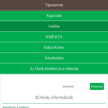
Típustervek
Kapcsolat
Galéria
NMÉ/ETA
Etikai Kódex
Árkalkulátor
Az Önök kérdései és a válaszok
☰ Hírek, információk
Kezdőlap
»
Galéria