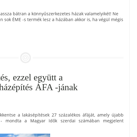
lassza bátran a könnyűszerkezetes házak valamelyikét! Ne
en sok ÉME -s termék lesz a házában akkor is, ha végül mégis
és, ezzel együtt a
házépítés ÁFA -jának
kkentse a lakásépítések 27 százalékos áfáját, amely újabb
 - mondta a Magyar Idők szerdai számában megjelent