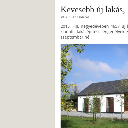
Kevesebb új lakás, 
2015-11-17 11:25:03
2015 I–III. negyedévében 4657 új 
kiadott lakásépítési engedélye
szeptemberinél.