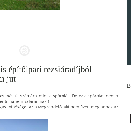
s építőipari rezsióradíjból
m jut
B
nincs más út számára, mint a spórolás. De ez a spórolás nem a
lenti, hanem valami mást!
agas minőséget az a Megrendelő, aki nem fizeti meg annak az