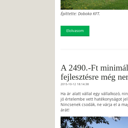
Építtette: Doboka KFT.
Elolvasom
A 2490.-Ft minimáli
fejlesztésre még ne
2015-10-12 18:14:38
Ha ár alatt vállal egy vállalkozó, 
jó értelembe vett hatékonyságot je
Nincsenek csodák, ne várja el a m
árát!