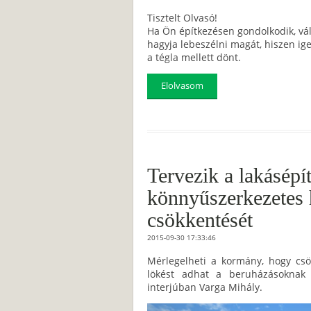
Tisztelt Olvasó!
Ha Ön építkezésen gondolkodik, vá
hagyja lebeszélni magát, hiszen ig
a tégla mellett dönt.
Elolvasom
Tervezik a lakásépít
könnyűszerkezetes 
csökkentését
2015-09-30 17:33:46
Mérlegelheti a kormány, hogy csö
lökést adhat a beruházásoknak
interjúban Varga Mihály.