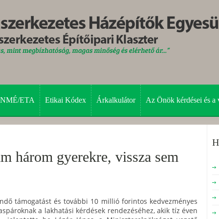
NMÉ/ETA
Etikai Kódex
Árkalkulátor
Az Önök kérdései és a 
H
lam három gyerekre, vissza sem
tendő támogatást és további 10 millió forintos kedvezményes
zaspároknak a lakhatási kérdések rendezéséhez, akik tíz éven