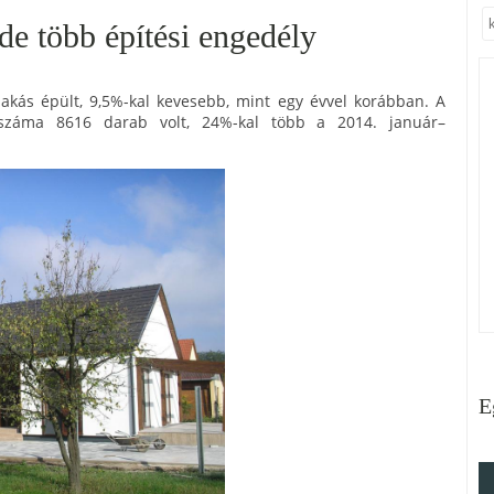
de több építési engedély
lakás épült, 9,5%-kal kevesebb, mint egy évvel korábban. A
k száma 8616 darab volt, 24%-kal több a 2014. január–
E