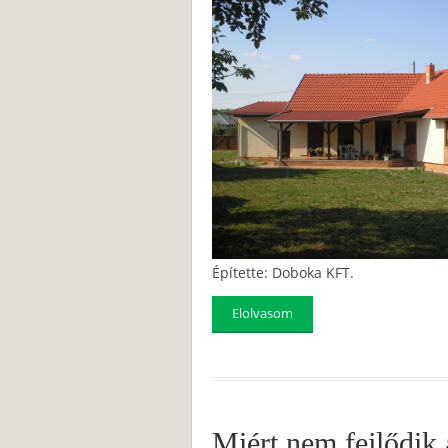
Építette: Doboka KFT.
Elolvasom
Miért nem fejlődik