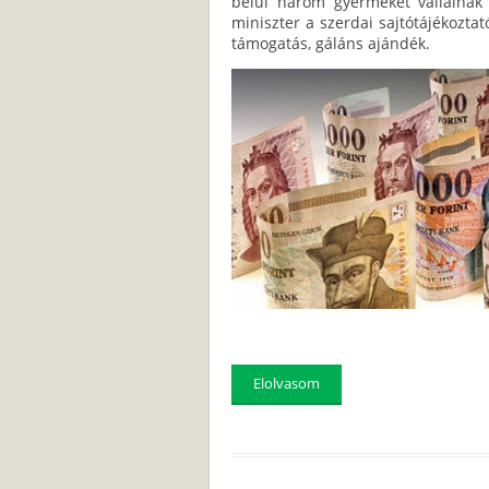
belül három gyermeket vállalnak 
miniszter a szerdai sajtótájékoztat
támogatás, gáláns ajándék.
Elolvasom