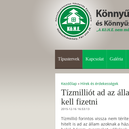
Típustervek
Kapcsolat
Galéria
Kezdőlap
»
Hírek és érdekességek
Tízmilliót ad az ál
kell fizetni
2015-12-16 16:53:13
Tízmillió forintos vissza nem térí
hitelt is ad az állam azoknak a há