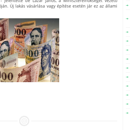
- jelentette be Lázár János, a Miniszterelnökséget vezető
óján. Új lakás vásárlása vagy építése esetén jár ez az állami